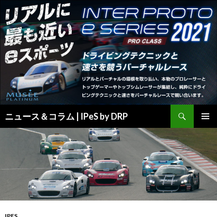
検
ニュース＆コラム | IPeS by DRP
索
コ
メインメ
ン
ニュー
テ
ン
ツ
へ
ス
キ
ッ
プ
IPES