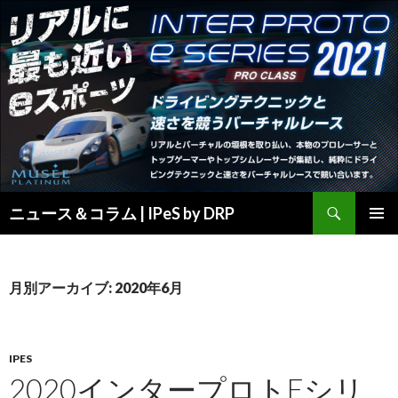
検
ニュース＆コラム | IPeS by DRP
索
コ
メインメ
ン
ニュー
テ
ン
月別アーカイブ: 2020年6月
ツ
へ
ス
キ
IPES
ッ
2020インタープロトEシリ
プ