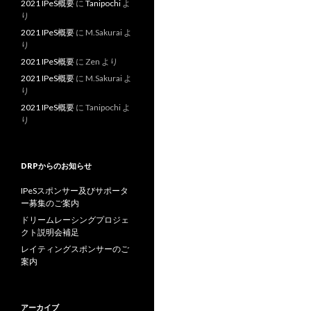
2021 IPeS概要
に
Tanipochi
よ
り
2021 IPeS概要
に
M.Sakurai
よ
り
2021 IPeS概要
に
Zen
より
2021 IPeS概要
に
M.Sakurai
よ
り
2021 IPeS概要
に
Tanipochi
よ
り
DRPからのお知らせ
IPeSスポンサー及びサポータ
ー募集のご案内
ドリームレーシングプロジェ
クト説明会補足
レイティングスポンサーのご
案内
アーカイブ