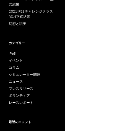
式結果
2021 IPES チャレンジクラス
RD.4正式結果
幻想と現実
カテゴリー
IPeS
イベント
コラム
シミュレーター関連
ニュース
プレスリリース
ボランティア
レースレポート
最近のコメント