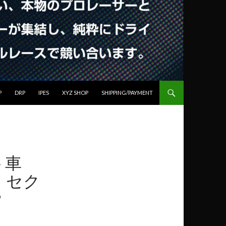
ンテンツへスキップ
P
DRP
IPES
XYZ SHOP
SHIPPING/PAYMENT
ト車
、セク
？