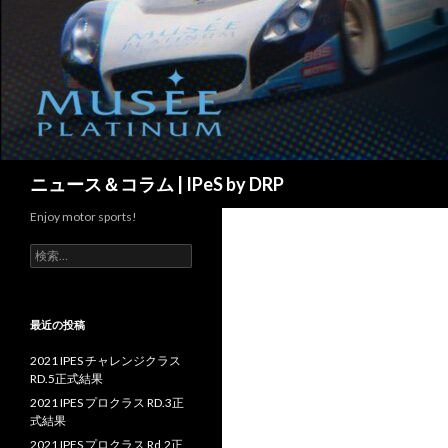
検
ニュース＆コラム | IPeS by DRP
索
Enjoy motor sports!
検
索:
最近の投稿
2021 IPES チャレンジクラス
RD.5正式結果
2021 IPES プロクラス RD.3正
式結果
2021 IPES プロクラス Rd.2正