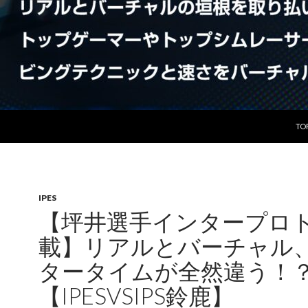
コ
TO
IPES
【坪井選手インタープロ
載】リアルとバーチャル
タータイムが全然違う！
【IPESVSIPS鈴鹿】