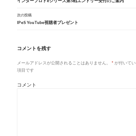
稿
インタープロトeシリーズ第5戦エントリー受付のご案内
ナ
次の投稿
ビ
IPeS YouTube視聴者プレゼント
ゲ
ー
コメントを残す
シ
メールアドレスが公開されることはありません。
*
が付いてい
ョ
項目です
ン
コメント